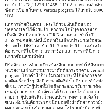
เท่ากับ 11278
,
11278,11468
,
11102
บาทตามลำดับ
ซึ่งการเรียกเก็บตาม
vertical program
ได้เท่ากับ 9000
บาท
แต่การจ่ายเงินตาม
DRG
ได้รวมเงินเดือนของ
บุคลากรเอาไว้ด้วยแล้ว
หากรพ.ใดมีบุคลากรมาก
เมื่อหักเงินเดือนแล้วค่า
DRG
จะลดลง
เช่นในปี
2559 รพ.ศูนย์แห่งนี้เมื่อหักเงินเดือนประมาณร้อยละ
40
จะได้
DRG
เท่ากับ
6125 และ 6661 บาทสำหรับ
ต้อกระจกที่ไม่มีภาวะแทรกซ้อนและกระจกที่มีภาวะ
แทรกซ้อนตามลำดับ
มีปัจจัยต่างๆเข้ามาเกี่ยวข้องอีกมากมายทำให้มีหลาย
หน่วยงานเข้ามาร่วมการผ่าตัดต้อกระจกตาม
vertical
program
โดยคำนึงถึงปริมาณรายรับที่ได้ต่อการออก
ผ่าตัดครั้งหนึ่งๆ
จึงมีการผ่าตัดที่ยังไม่ถึงเกณฑ์ข้อบ่ง
ชี้เช่น
การนำผู้ป่วยที่มิใช่ต้อกระจกมารับการผ่าตัด
เช่น ผู้ป่วยสายตามัวที่ควรได้รับการแก้ไขด้วยแว่น
สายตา
ผู้ป่วยต้อหิน โรคจอประสาทตา ตาแห้ง ใน
ขณะเดียวกันต้อกระจกชนิดบอดซึ่งผ่าตัดยากกว่ายัง
คงถูกละเลยเป็นปัญหาตกค้างต่อไป รวมถึงปัญหาที่