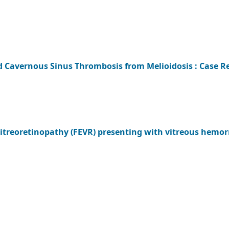
and Cavernous Sinus Thrombosis from Melioidosis : Case R
vitreoretinopathy (FEVR) presenting with vitreous hemorr