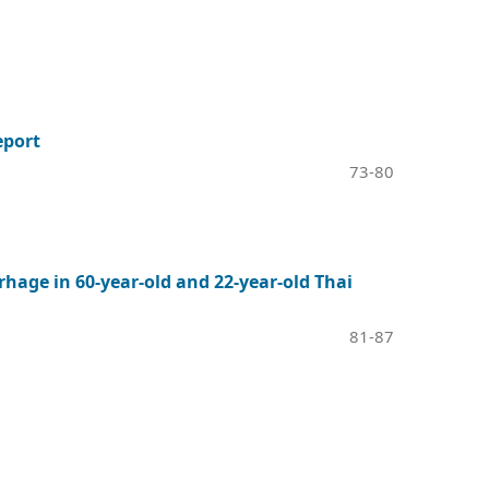
eport
73-80
hage in 60-year-old and 22-year-old Thai
81-87