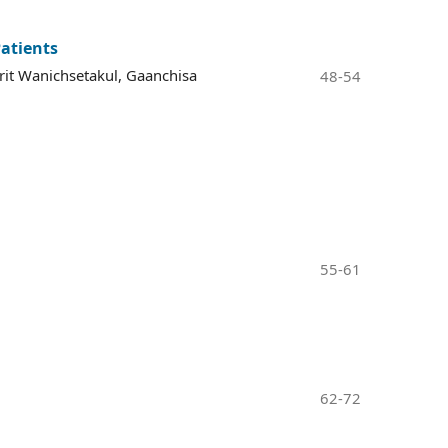
Patients
t Wanichsetakul, Gaanchisa
48-54
55-61
62-72