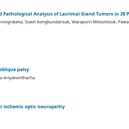
d Pathological Analysis of Lacrimal Gland Tumors in 38 
ngratana, Suwit Kongbundansuk, Waraporn Mitsuntisuk, Pawari
oblique palsy
da Ariyanonthacha
or ischemic optic neuropathy