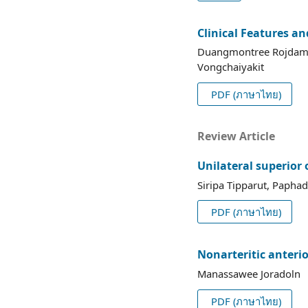
Clinical Features an
Duangmontree Rojdamro
Vongchaiyakit
PDF (ภาษาไทย)
Review Article
Unilateral superior 
Siripa Tipparut, Papha
PDF (ภาษาไทย)
Nonarteritic anteri
Manassawee Joradoln
PDF (ภาษาไทย)