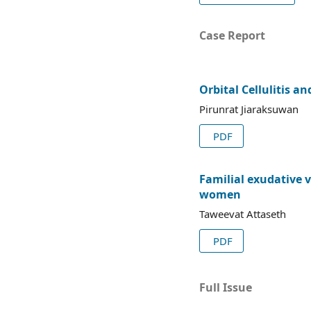
Case Report
Orbital Cellulitis 
Pirunrat Jiaraksuwan
PDF
Familial exudative 
women
Taweevat Attaseth
PDF
Full Issue